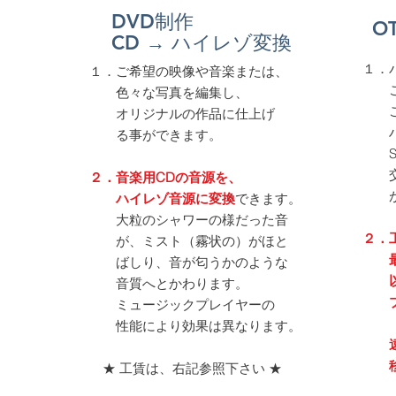
DVD制作
O
​CD → ハイレゾ変換
１．
１．ご希望の映像や音楽または、
こま
色々な写真を編集し、
ご指
オリジナルの作品に仕上げ
ハー
る事ができます。
SS
交換
２．音楽用CDの音源を、
が、
ハイレゾ音源に変換
できます。
大粒のシャワーの様だった音
２．
が、ミスト（霧状の）がほと
最初
ばしり、音が匂うかのような
以後
音質へとかわります。
プラ
ミュージックプレイヤーの
性能により効果は異なります。
遠方
​ 
★ 工賃は、右記参照下さい ★