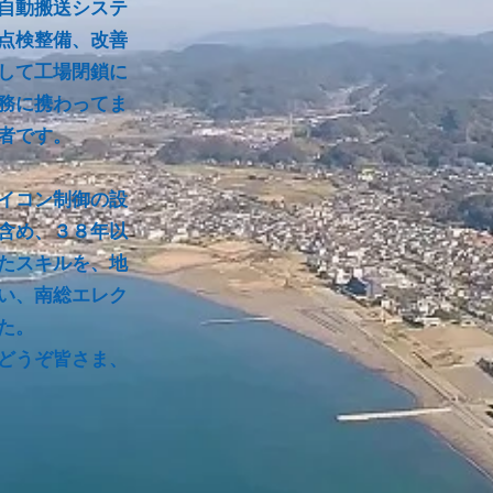
自動搬送
システ
点検整備、改善
して工場閉鎖に
務に携わってま
者です。
イコン制御の設
含め、３８年以
たスキルを、地
い、南総エレク
た。
どうぞ皆さま、