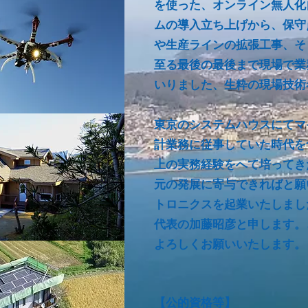
を使った、オンライン無人化
ムの導入立ち上げから、保守
や生産ラインの拡張工事、そ
至る最後の最後まで現場で業
いりました、生粋の現場技術
東京のシステムハウスにてマ
計業務に従事していた時代を
上の実務経験をへて培ってき
元の発展に寄与できればと願
トロニクス
を起業いたしま
し
代表の加藤
昭彦と申し
ます。
よろしくお願いいた
します。
【公的資格等】