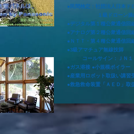
●民間検定：社団法人日本ド
１級ドローン操
●デジタル第１種公衆通信回
●アナログ第２種公衆通信回
●ＮＴＴ・第４種公衆通信回
●3級アマチュア無線技師
コールサイン：ＪＮ１
●ガス溶接 ●小規模ボイラー
●産業用ロボット取扱い講習
●救急救命装置「ＡＥＤ」取