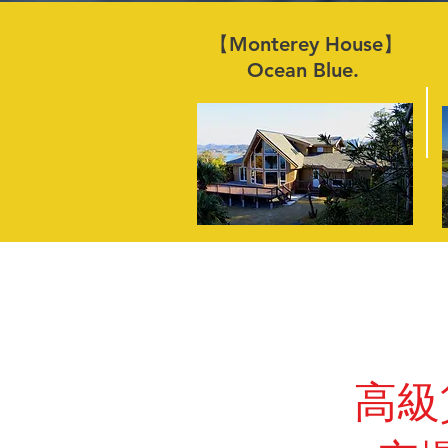
【Monterey House】
Ocean Blue.
高級